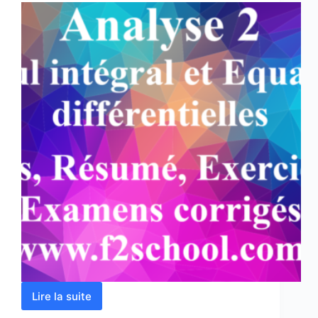
Lire la suite
Analyse
2