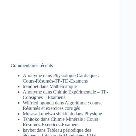
Commentaires récents
Anonyme
dans
Physiologie Cardiaque :
Cours-Résumés-TP-TD-Examens
trendbet
dans
Mathématique
Anonyme
dans
Chimie Expérimentale – TP-
Consignes – Examens
Wilfried ngonda
dans
Algorithme : cours,
Résumés et exercices corrigés
Musasa kubelwa shekinah
dans
Physique
Tshitoko
dans
Chimie Minérale : Cours-
Résumés-Exercices-Examens
kavbet
dans
Tableau périodique des
éléments-Tableau de Mendeleïev PDF