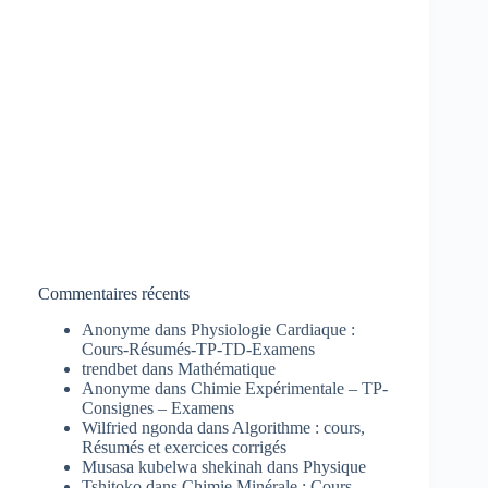
Commentaires récents
Anonyme
dans
Physiologie Cardiaque :
Cours-Résumés-TP-TD-Examens
trendbet
dans
Mathématique
Anonyme
dans
Chimie Expérimentale – TP-
Consignes – Examens
Wilfried ngonda
dans
Algorithme : cours,
Résumés et exercices corrigés
Musasa kubelwa shekinah
dans
Physique
Tshitoko
dans
Chimie Minérale : Cours-