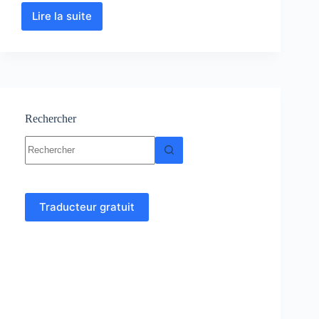
Lire la suite
Chimie
des
Solutions
:
Cours
-
Résumés-
Exercices-
Rechercher
Examens
Aucun
résultat
Traducteur gratuit