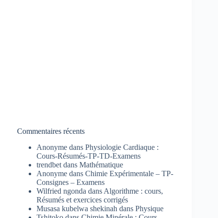
Commentaires récents
Anonyme
dans
Physiologie Cardiaque :
Cours-Résumés-TP-TD-Examens
trendbet
dans
Mathématique
Anonyme
dans
Chimie Expérimentale – TP-
Consignes – Examens
Wilfried ngonda
dans
Algorithme : cours,
Résumés et exercices corrigés
Musasa kubelwa shekinah
dans
Physique
Tshitoko
dans
Chimie Minérale : Cours-