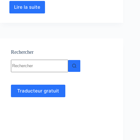
Lire la suite
Analyse
numérique
et
algorithme
cours,
Résumés,
exercices
Rechercher
Aucun
résultat
Traducteur gratuit