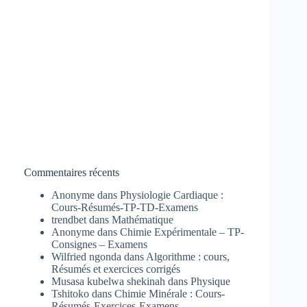
Commentaires récents
Anonyme
dans
Physiologie Cardiaque :
Cours-Résumés-TP-TD-Examens
trendbet
dans
Mathématique
Anonyme
dans
Chimie Expérimentale – TP-
Consignes – Examens
Wilfried ngonda
dans
Algorithme : cours,
Résumés et exercices corrigés
Musasa kubelwa shekinah
dans
Physique
Tshitoko
dans
Chimie Minérale : Cours-
Résumés-Exercices-Examens