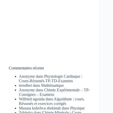
Commentaires récents
Anonyme
dans
Physiologie Cardiaque :
Cours-Résumés-TP-TD-Examens
trendbet
dans
Mathématique
Anonyme
dans
Chimie Expérimentale – TP-
Consignes – Examens
Wilfried ngonda
dans
Algorithme : cours,
Résumés et exercices corrigés
Musasa kubelwa shekinah
dans
Physique
Tshitoko
dans
Chimie Minérale : Cours-