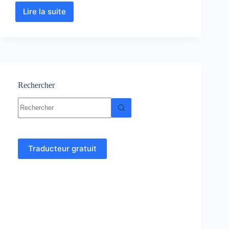
Lire la suite
Géodynamique
interne
:
Cours-
Résumé-
Exercices-
Examens
Rechercher
Aucun
résultat
Traducteur gratuit