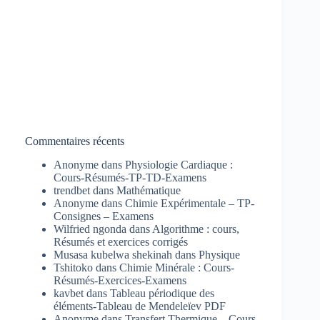
Commentaires récents
Anonyme
dans
Physiologie Cardiaque :
Cours-Résumés-TP-TD-Examens
trendbet
dans
Mathématique
Anonyme
dans
Chimie Expérimentale – TP-
Consignes – Examens
Wilfried ngonda
dans
Algorithme : cours,
Résumés et exercices corrigés
Musasa kubelwa shekinah
dans
Physique
Tshitoko
dans
Chimie Minérale : Cours-
Résumés-Exercices-Examens
kavbet
dans
Tableau périodique des
éléments-Tableau de Mendeleïev PDF
Anonyme
dans
Transfert Thermique – Cours