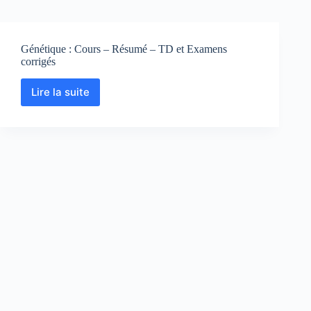
Génétique : Cours – Résumé – TD et Examens
corrigés
Lire la suite
Génétique
:
Cours
–
Résumé
–
TD
et
Examens
corrigés