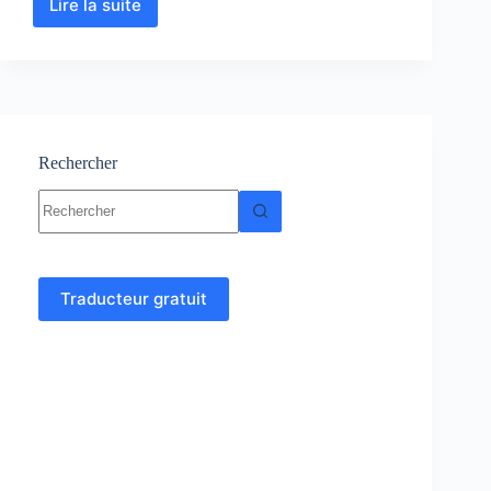
Lire la suite
Chimie
Expérimentale
–
TP-
Consignes
–
Examens
Rechercher
Aucun
résultat
Traducteur gratuit