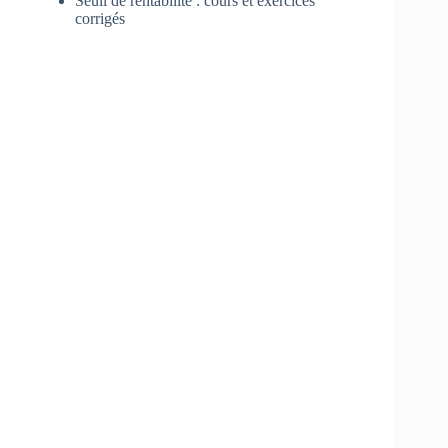
Seuil de rentabilité : cours et exercices
corrigés