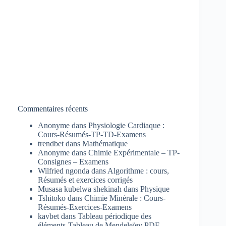
Commentaires récents
Anonyme
dans
Physiologie Cardiaque :
Cours-Résumés-TP-TD-Examens
trendbet
dans
Mathématique
Anonyme
dans
Chimie Expérimentale – TP-
Consignes – Examens
Wilfried ngonda
dans
Algorithme : cours,
Résumés et exercices corrigés
Musasa kubelwa shekinah
dans
Physique
Tshitoko
dans
Chimie Minérale : Cours-
Résumés-Exercices-Examens
kavbet
dans
Tableau périodique des
éléments-Tableau de Mendeleïev PDF