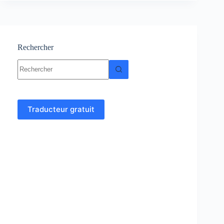
Résumés
et
exercices
corrigés
Rechercher
Aucun
résultat
Traducteur gratuit