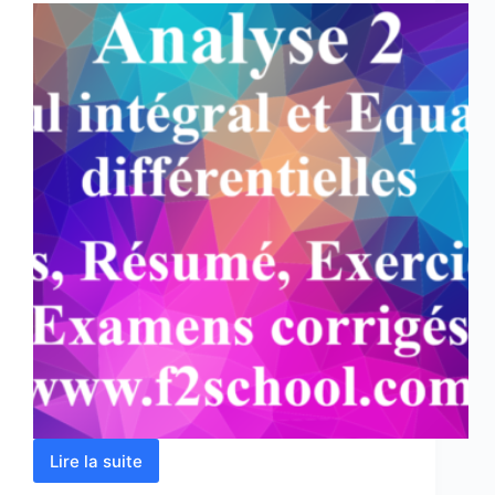
Lire la suite
Analyse
2