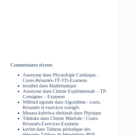
Commentaires récents
Anonyme
dans
Physiologie Cardiaque :
Cours-Résumés-TP-TD-Examens
trendbet
dans
Mathématique
Anonyme
dans
Chimie Expérimentale – TP-
Consignes – Examens
Wilfried ngonda
dans
Algorithme : cours,
Résumés et exercices corrigés
Musasa kubelwa shekinah
dans
Physique
Tshitoko
dans
Chimie Minérale : Cours-
Résumés-Exercices-Examens
kavbet
dans
Tableau périodique des
éléments-Tableau de Mendeleïev PDF