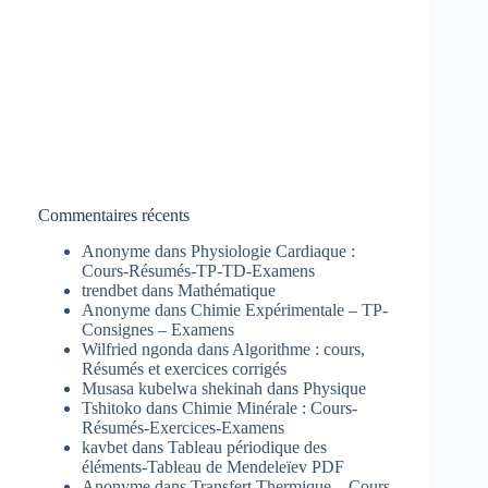
Commentaires récents
Anonyme
dans
Physiologie Cardiaque :
Cours-Résumés-TP-TD-Examens
trendbet
dans
Mathématique
Anonyme
dans
Chimie Expérimentale – TP-
Consignes – Examens
Wilfried ngonda
dans
Algorithme : cours,
Résumés et exercices corrigés
Musasa kubelwa shekinah
dans
Physique
Tshitoko
dans
Chimie Minérale : Cours-
Résumés-Exercices-Examens
kavbet
dans
Tableau périodique des
éléments-Tableau de Mendeleïev PDF
Anonyme
dans
Transfert Thermique – Cours