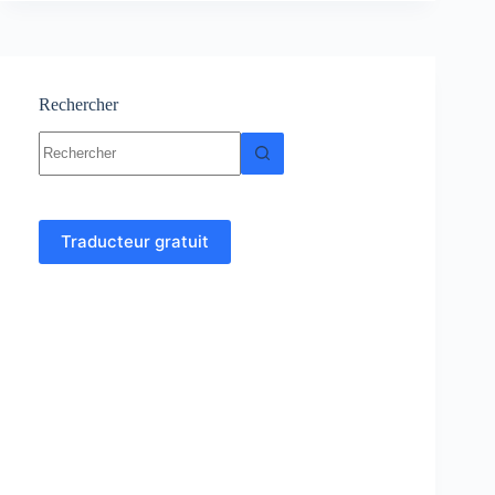
:
cours
et
exercices
corrigés
Rechercher
Aucun
résultat
Traducteur gratuit