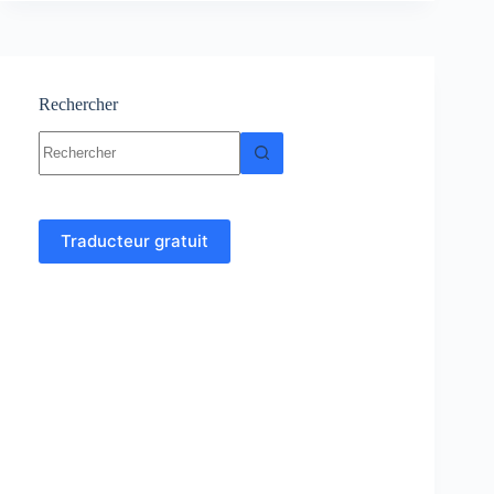
Cours
et
exercices
corrigés
Rechercher
Aucun
résultat
Traducteur gratuit