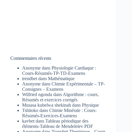
Commentaires récents
Anonyme
dans
Physiologie Cardiaque :
Cours-Résumés-TP-TD-Examens
trendbet
dans
Mathématique
Anonyme
dans
Chimie Expérimentale – TP-
Consignes – Examens
Wilfried ngonda
dans
Algorithme : cours,
Résumés et exercices corrigés
Musasa kubelwa shekinah
dans
Physique
Tshitoko
dans
Chimie Minérale : Cours-
Résumés-Exercices-Examens
kavbet
dans
Tableau périodique des
éléments-Tableau de Mendeleïev PDF
Anonyme
dans
Transfert Thermique – Cours