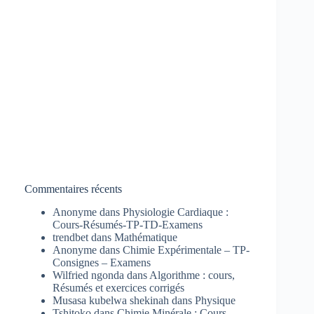
Commentaires récents
Anonyme
dans
Physiologie Cardiaque :
Cours-Résumés-TP-TD-Examens
trendbet
dans
Mathématique
Anonyme
dans
Chimie Expérimentale – TP-
Consignes – Examens
Wilfried ngonda
dans
Algorithme : cours,
Résumés et exercices corrigés
Musasa kubelwa shekinah
dans
Physique
Tshitoko
dans
Chimie Minérale : Cours-