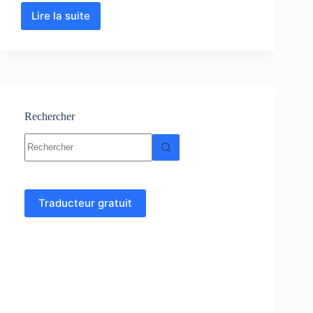
Lire la suite
Compte
de
résultat
:
Cours
et
exercices
corrigés
Rechercher
–
Aucun
Comptabilité
résultat
Traducteur gratuit