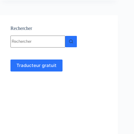
Résumés
et
exercices
corrigés
Rechercher
Aucun
résultat
Traducteur gratuit