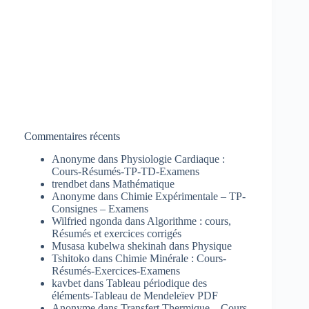
Commentaires récents
Anonyme
dans
Physiologie Cardiaque :
Cours-Résumés-TP-TD-Examens
trendbet
dans
Mathématique
Anonyme
dans
Chimie Expérimentale – TP-
Consignes – Examens
Wilfried ngonda
dans
Algorithme : cours,
Résumés et exercices corrigés
Musasa kubelwa shekinah
dans
Physique
Tshitoko
dans
Chimie Minérale : Cours-
Résumés-Exercices-Examens
kavbet
dans
Tableau périodique des
éléments-Tableau de Mendeleïev PDF
Anonyme
dans
Transfert Thermique – Cours