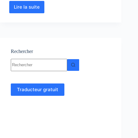
Lire la suite
Calcul
des
structures
hyperstatiques:
cours
et
exercices
Rechercher
Aucun
résultat
Traducteur gratuit