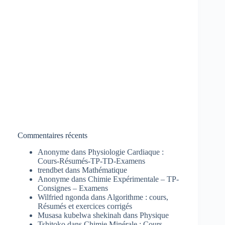
Commentaires récents
Anonyme
dans
Physiologie Cardiaque :
Cours-Résumés-TP-TD-Examens
trendbet
dans
Mathématique
Anonyme
dans
Chimie Expérimentale – TP-
Consignes – Examens
Wilfried ngonda
dans
Algorithme : cours,
Résumés et exercices corrigés
Musasa kubelwa shekinah
dans
Physique
Tshitoko
dans
Chimie Minérale : Cours-