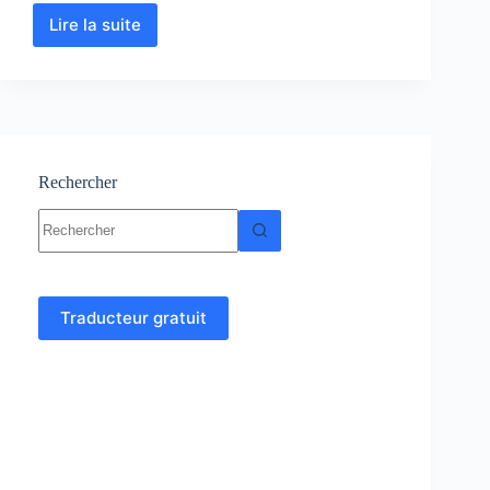
Lire la suite
Biologie
Végétale
:
Cours,
Résumés,TP,
Exercices
et
examens
Rechercher
Aucun
résultat
Traducteur gratuit