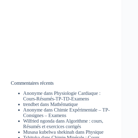
Commentaires récents
Anonyme
dans
Physiologie Cardiaque :
Cours-Résumés-TP-TD-Examens
trendbet
dans
Mathématique
Anonyme
dans
Chimie Expérimentale – TP-
Consignes – Examens
Wilfried ngonda
dans
Algorithme : cours,
Résumés et exercices corrigés
Musasa kubelwa shekinah
dans
Physique
Tshitoko
dans
Chimie Minérale : Cours-