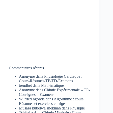
Commentaires récents
Anonyme
dans
Physiologie Cardiaque :
Cours-Résumés-TP-TD-Examens
trendbet
dans
Mathématique
Anonyme
dans
Chimie Expérimentale – TP-
Consignes – Examens
Wilfried ngonda
dans
Algorithme : cours,
Résumés et exercices corrigés
Musasa kubelwa shekinah
dans
Physique
Tshitoko
dans
Chimie Minérale : Cours-