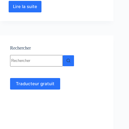
Lire la suite
Comptabilité
générale
I
:
Cours-
Résumés-
Exercices-
Examens
Rechercher
Aucun
résultat
Traducteur gratuit