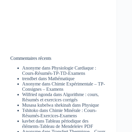
Commentaires récents
Anonyme
dans
Physiologie Cardiaque :
Cours-Résumés-TP-TD-Examens
trendbet
dans
Mathématique
Anonyme
dans
Chimie Expérimentale – TP-
Consignes – Examens
Wilfried ngonda
dans
Algorithme : cours,
Résumés et exercices corrigés
Musasa kubelwa shekinah
dans
Physique
Tshitoko
dans
Chimie Minérale : Cours-
Résumés-Exercices-Examens
kavbet
dans
Tableau périodique des
éléments-Tableau de Mendeleïev PDF
Anonyme
dans
Transfert Thermique – Cours