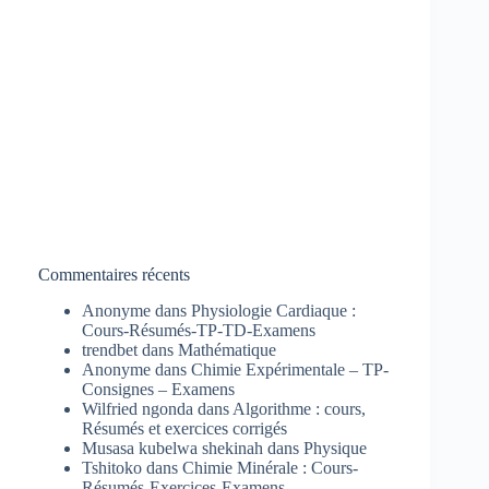
Commentaires récents
Anonyme
dans
Physiologie Cardiaque :
Cours-Résumés-TP-TD-Examens
trendbet
dans
Mathématique
Anonyme
dans
Chimie Expérimentale – TP-
Consignes – Examens
Wilfried ngonda
dans
Algorithme : cours,
Résumés et exercices corrigés
Musasa kubelwa shekinah
dans
Physique
Tshitoko
dans
Chimie Minérale : Cours-
Résumés-Exercices-Examens