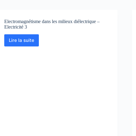
Electromagnétisme dans les milieux diélectrique –
Electricité 3
Lire la suite
Electromagnétisme
dans
les
milieux
diélectrique
–
Electricité
3