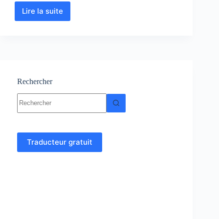
Lire la suite
Transistor
à
effet
de
champ
:
Cours
et
Rechercher
exercices
Aucun
corrigés
résultat
Traducteur gratuit