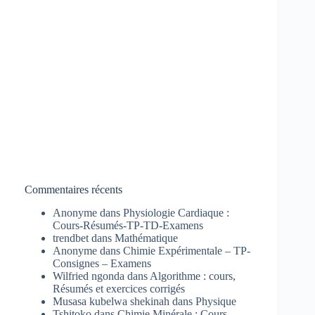
Commentaires récents
Anonyme
dans
Physiologie Cardiaque :
Cours-Résumés-TP-TD-Examens
trendbet
dans
Mathématique
Anonyme
dans
Chimie Expérimentale – TP-
Consignes – Examens
Wilfried ngonda
dans
Algorithme : cours,
Résumés et exercices corrigés
Musasa kubelwa shekinah
dans
Physique
Tshitoko
dans
Chimie Minérale : Cours-