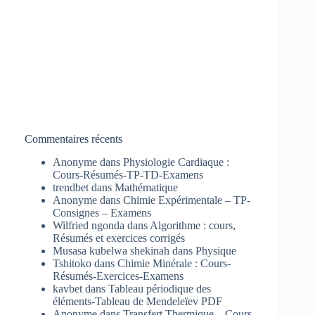
Commentaires récents
Anonyme
dans
Physiologie Cardiaque :
Cours-Résumés-TP-TD-Examens
trendbet
dans
Mathématique
Anonyme
dans
Chimie Expérimentale – TP-
Consignes – Examens
Wilfried ngonda
dans
Algorithme : cours,
Résumés et exercices corrigés
Musasa kubelwa shekinah
dans
Physique
Tshitoko
dans
Chimie Minérale : Cours-
Résumés-Exercices-Examens
kavbet
dans
Tableau périodique des
éléments-Tableau de Mendeleïev PDF
Anonyme
dans
Transfert Thermique – Cours