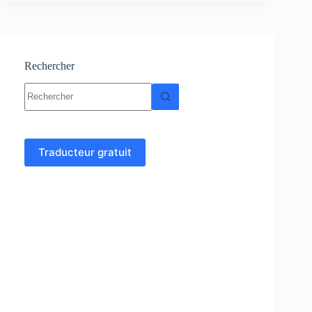
Cours
et
exercices
corrigés
Rechercher
Aucun
résultat
Traducteur gratuit