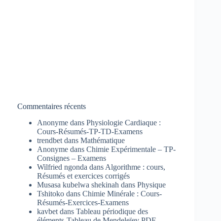
Commentaires récents
Anonyme
dans
Physiologie Cardiaque :
Cours-Résumés-TP-TD-Examens
trendbet
dans
Mathématique
Anonyme
dans
Chimie Expérimentale – TP-
Consignes – Examens
Wilfried ngonda
dans
Algorithme : cours,
Résumés et exercices corrigés
Musasa kubelwa shekinah
dans
Physique
Tshitoko
dans
Chimie Minérale : Cours-
Résumés-Exercices-Examens
kavbet
dans
Tableau périodique des
éléments-Tableau de Mendeleïev PDF