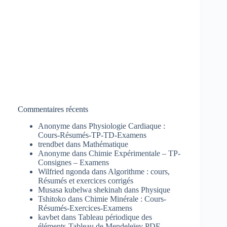
Commentaires récents
Anonyme
dans
Physiologie Cardiaque :
Cours-Résumés-TP-TD-Examens
trendbet
dans
Mathématique
Anonyme
dans
Chimie Expérimentale – TP-
Consignes – Examens
Wilfried ngonda
dans
Algorithme : cours,
Résumés et exercices corrigés
Musasa kubelwa shekinah
dans
Physique
Tshitoko
dans
Chimie Minérale : Cours-
Résumés-Exercices-Examens
kavbet
dans
Tableau périodique des
éléments-Tableau de Mendeleïev PDF