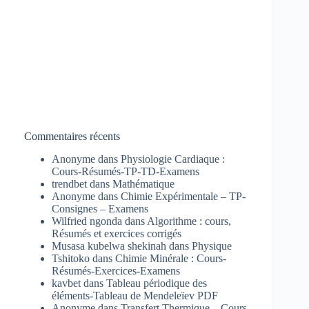
Commentaires récents
Anonyme
dans
Physiologie Cardiaque :
Cours-Résumés-TP-TD-Examens
trendbet
dans
Mathématique
Anonyme
dans
Chimie Expérimentale – TP-
Consignes – Examens
Wilfried ngonda
dans
Algorithme : cours,
Résumés et exercices corrigés
Musasa kubelwa shekinah
dans
Physique
Tshitoko
dans
Chimie Minérale : Cours-
Résumés-Exercices-Examens
kavbet
dans
Tableau périodique des
éléments-Tableau de Mendeleïev PDF
Anonyme
dans
Transfert Thermique – Cours