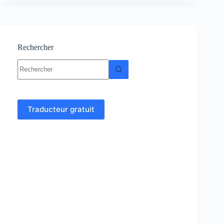
Logarithme
décimal
Rechercher
Aucun
résultat
Traducteur gratuit