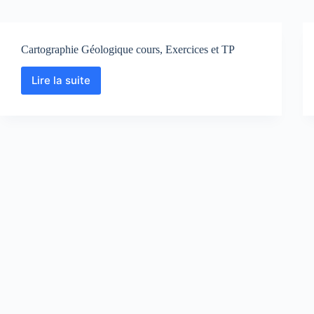
Cartographie Géologique cours, Exercices et TP
Lire la suite
Cartographie
Géologique
cours,
Exercices
et
TP