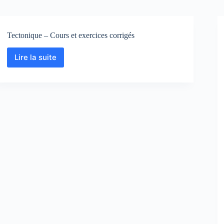
Tectonique – Cours et exercices corrigés
Lire la suite
Tectonique
–
Cours
et
exercices
corrigés