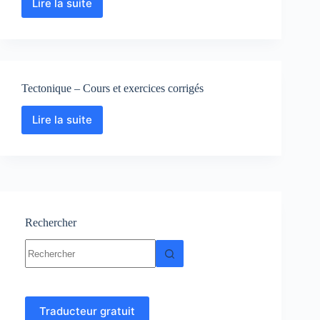
Lire la suite
Cartographie
Géologique
cours,
Exercices
et
TP
Tectonique – Cours et exercices corrigés
Lire la suite
Tectonique
–
Cours
et
exercices
corrigés
Rechercher
Aucun
résultat
Traducteur gratuit