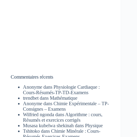
Commentaires récents
Anonyme
dans
Physiologie Cardiaque :
Cours-Résumés-TP-TD-Examens
trendbet
dans
Mathématique
Anonyme
dans
Chimie Expérimentale – TP-
Consignes – Examens
Wilfried ngonda
dans
Algorithme : cours,
Résumés et exercices corrigés
Musasa kubelwa shekinah
dans
Physique
Tshitoko
dans
Chimie Minérale : Cours-
Résumés-Exercices-Examens