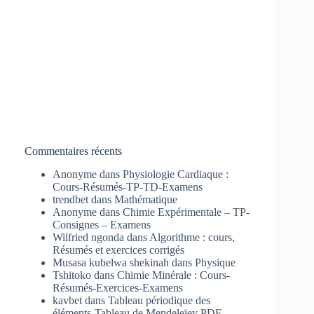
Commentaires récents
Anonyme
dans
Physiologie Cardiaque :
Cours-Résumés-TP-TD-Examens
trendbet
dans
Mathématique
Anonyme
dans
Chimie Expérimentale – TP-
Consignes – Examens
Wilfried ngonda
dans
Algorithme : cours,
Résumés et exercices corrigés
Musasa kubelwa shekinah
dans
Physique
Tshitoko
dans
Chimie Minérale : Cours-
Résumés-Exercices-Examens
kavbet
dans
Tableau périodique des
éléments-Tableau de Mendeleïev PDF