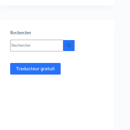
-
Cours-
Résumés-
Exercices
et
examens
Rechercher
Aucun
résultat
Traducteur gratuit