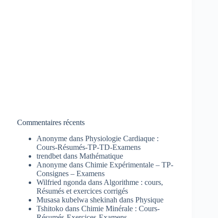
Commentaires récents
Anonyme
dans
Physiologie Cardiaque :
Cours-Résumés-TP-TD-Examens
trendbet
dans
Mathématique
Anonyme
dans
Chimie Expérimentale – TP-
Consignes – Examens
Wilfried ngonda
dans
Algorithme : cours,
Résumés et exercices corrigés
Musasa kubelwa shekinah
dans
Physique
Tshitoko
dans
Chimie Minérale : Cours-
Résumés-Exercices-Examens