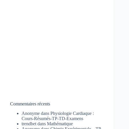
Commentaires récents
Anonyme
dans
Physiologie Cardiaque :
Cours-Résumés-TP-TD-Examens
trendbet
dans
Mathématique
Anonyme
dans
Chimie Expérimentale – TP-