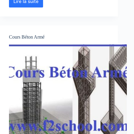
Lire la suite
BAEL
Résumé
–
Béton
armé
Cours Béton Armé