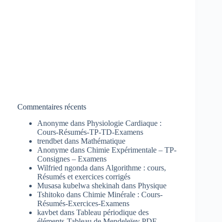
Commentaires récents
Anonyme
dans
Physiologie Cardiaque :
Cours-Résumés-TP-TD-Examens
trendbet
dans
Mathématique
Anonyme
dans
Chimie Expérimentale – TP-
Consignes – Examens
Wilfried ngonda
dans
Algorithme : cours,
Résumés et exercices corrigés
Musasa kubelwa shekinah
dans
Physique
Tshitoko
dans
Chimie Minérale : Cours-
Résumés-Exercices-Examens
kavbet
dans
Tableau périodique des
éléments-Tableau de Mendeleïev PDF