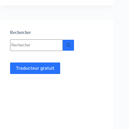
Cours-
Résumé
–
TD
et
Examens
Rechercher
corrigés
Aucun
résultat
Traducteur gratuit