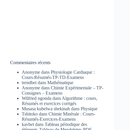
Commentaires récents
Anonyme
dans
Physiologie Cardiaque :
Cours-Résumés-TP-TD-Examens
trendbet
dans
Mathématique
Anonyme
dans
Chimie Expérimentale – TP-
Consignes – Examens
Wilfried ngonda
dans
Algorithme : cours,
Résumés et exercices corrigés
Musasa kubelwa shekinah
dans
Physique
Tshitoko
dans
Chimie Minérale : Cours-
Résumés-Exercices-Examens
kavbet
dans
Tableau périodique des
éléments-Tableau de Mendeleïev PDF