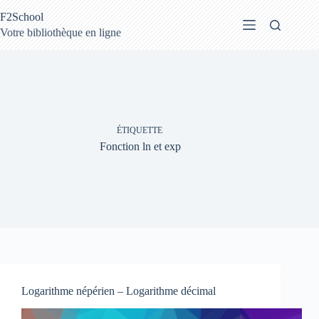
Passer
F2School
au
contenu
Votre bibliothèque en ligne
ÉTIQUETTE
Fonction ln et exp
Logarithme népérien – Logarithme décimal