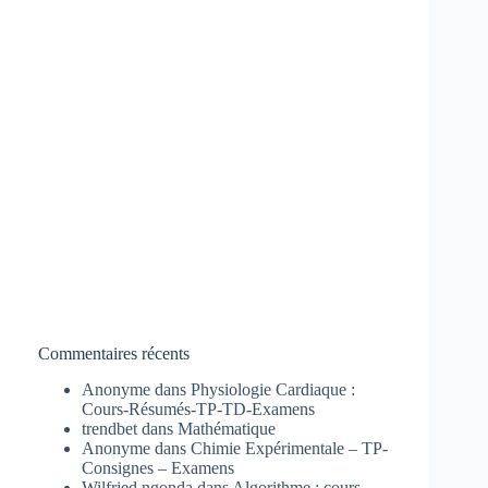
Commentaires récents
Anonyme
dans
Physiologie Cardiaque :
Cours-Résumés-TP-TD-Examens
trendbet
dans
Mathématique
Anonyme
dans
Chimie Expérimentale – TP-
Consignes – Examens
Wilfried ngonda
dans
Algorithme : cours,