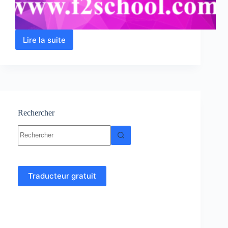
Lire la suite
Fonction
exponentielle
–
Cours,
résumés
et
exercices
corrigés
Rechercher
Aucun
résultat
Traducteur gratuit