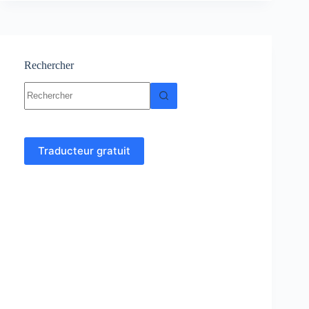
Logarithme
décimal
Rechercher
Aucun
résultat
Traducteur gratuit