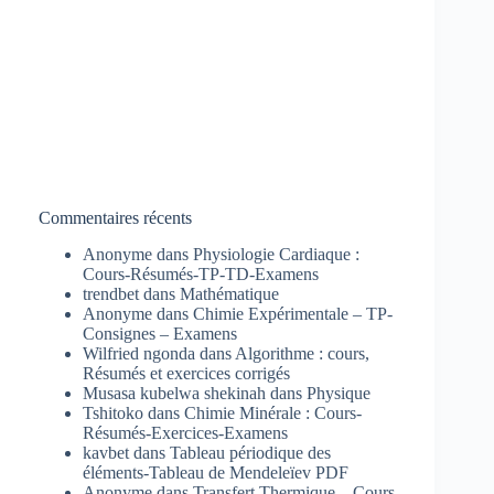
Commentaires récents
Anonyme
dans
Physiologie Cardiaque :
Cours-Résumés-TP-TD-Examens
trendbet
dans
Mathématique
Anonyme
dans
Chimie Expérimentale – TP-
Consignes – Examens
Wilfried ngonda
dans
Algorithme : cours,
Résumés et exercices corrigés
Musasa kubelwa shekinah
dans
Physique
Tshitoko
dans
Chimie Minérale : Cours-
Résumés-Exercices-Examens
kavbet
dans
Tableau périodique des
éléments-Tableau de Mendeleïev PDF
Anonyme
dans
Transfert Thermique – Cours