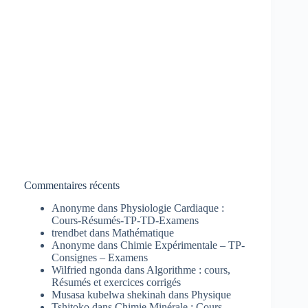
Commentaires récents
Anonyme
dans
Physiologie Cardiaque :
Cours-Résumés-TP-TD-Examens
trendbet
dans
Mathématique
Anonyme
dans
Chimie Expérimentale – TP-
Consignes – Examens
Wilfried ngonda
dans
Algorithme : cours,
Résumés et exercices corrigés
Musasa kubelwa shekinah
dans
Physique
Tshitoko
dans
Chimie Minérale : Cours-