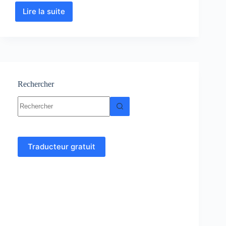
Lire la suite
Base
de
données
-
Cours-
Exercices-
Travaux
pratiques
Rechercher
Aucun
résultat
Traducteur gratuit