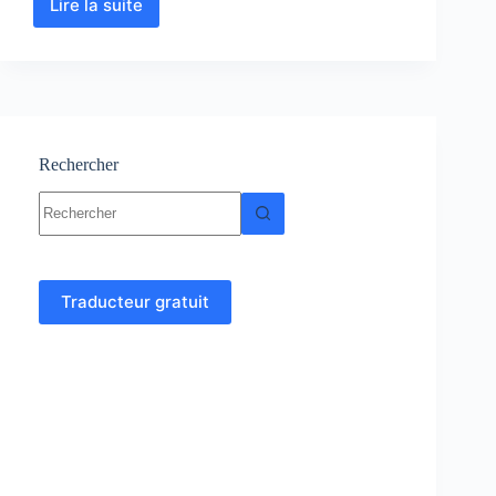
Lire la suite
Fondations
Profondes
–
Cours
–
Génie
Civil
Rechercher
Aucun
résultat
Traducteur gratuit