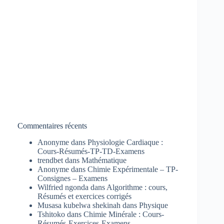
Commentaires récents
Anonyme
dans
Physiologie Cardiaque :
Cours-Résumés-TP-TD-Examens
trendbet
dans
Mathématique
Anonyme
dans
Chimie Expérimentale – TP-
Consignes – Examens
Wilfried ngonda
dans
Algorithme : cours,
Résumés et exercices corrigés
Musasa kubelwa shekinah
dans
Physique
Tshitoko
dans
Chimie Minérale : Cours-
Résumés-Exercices-Examens