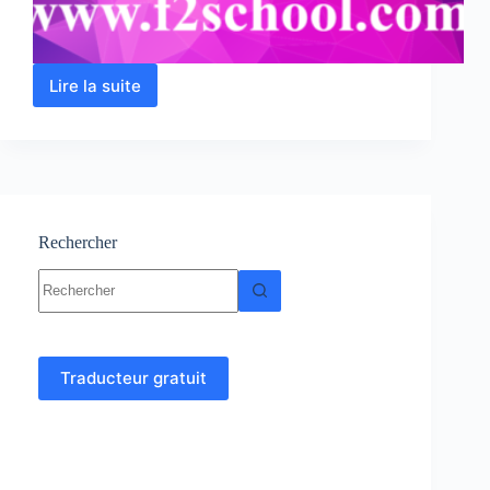
Lire la suite
Analyse
2
:
Calcul
intégral
et
Equations
différentielles
Rechercher
Aucun
résultat
Traducteur gratuit