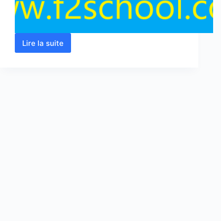
Lire la suite
Algèbre
1
:
Cours
–
Résumés
-
Exercices
et
Examens
corrigés