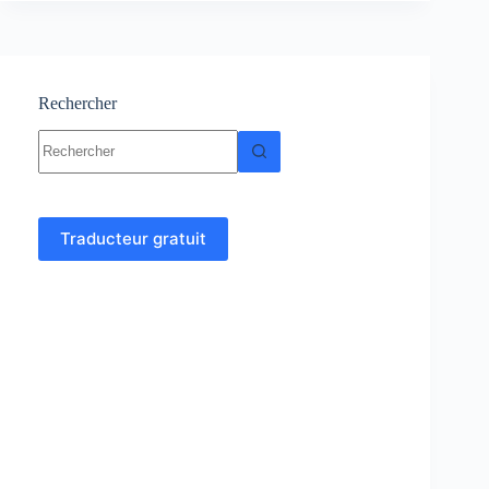
Cours
et
exercices
corrigés
Rechercher
Aucun
résultat
Traducteur gratuit