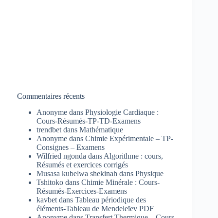
Commentaires récents
Anonyme
dans
Physiologie Cardiaque :
Cours-Résumés-TP-TD-Examens
trendbet
dans
Mathématique
Anonyme
dans
Chimie Expérimentale – TP-
Consignes – Examens
Wilfried ngonda
dans
Algorithme : cours,
Résumés et exercices corrigés
Musasa kubelwa shekinah
dans
Physique
Tshitoko
dans
Chimie Minérale : Cours-
Résumés-Exercices-Examens
kavbet
dans
Tableau périodique des
éléments-Tableau de Mendeleïev PDF
Anonyme
dans
Transfert Thermique – Cours