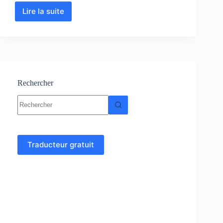
Lire la suite
Génétique
:
Cours
–
Résumé
–
TD
et
Rechercher
Examens
Aucun
corrigés
résultat
Traducteur gratuit