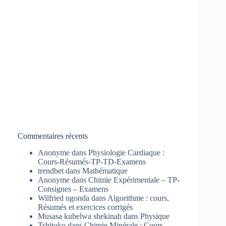
Commentaires récents
Anonyme
dans
Physiologie Cardiaque :
Cours-Résumés-TP-TD-Examens
trendbet
dans
Mathématique
Anonyme
dans
Chimie Expérimentale – TP-
Consignes – Examens
Wilfried ngonda
dans
Algorithme : cours,
Résumés et exercices corrigés
Musasa kubelwa shekinah
dans
Physique
Tshitoko
dans
Chimie Minérale : Cours-