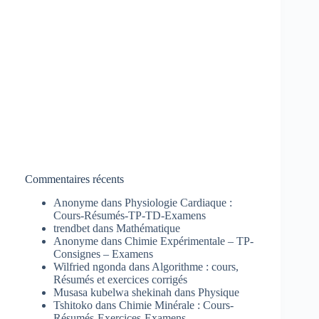
Commentaires récents
Anonyme
dans
Physiologie Cardiaque :
Cours-Résumés-TP-TD-Examens
trendbet
dans
Mathématique
Anonyme
dans
Chimie Expérimentale – TP-
Consignes – Examens
Wilfried ngonda
dans
Algorithme : cours,
Résumés et exercices corrigés
Musasa kubelwa shekinah
dans
Physique
Tshitoko
dans
Chimie Minérale : Cours-
Résumés-Exercices-Examens