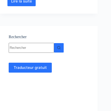
Lire la suite
Géodésie
et
Cartographie
-
Topographie
Rechercher
Aucun
résultat
Traducteur gratuit