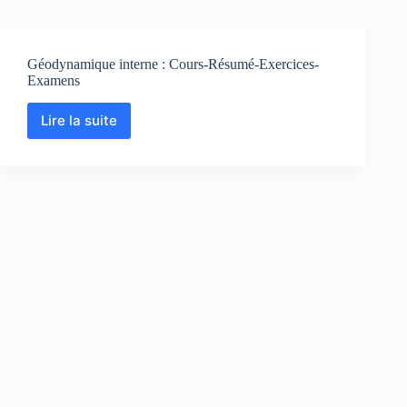
Géodynamique interne : Cours-Résumé-Exercices-
Examens
Lire la suite
Géodynamique
interne
:
Cours-
Résumé-
Exercices-
Examens