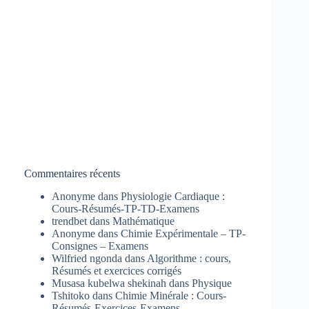
Commentaires récents
Anonyme
dans
Physiologie Cardiaque :
Cours-Résumés-TP-TD-Examens
trendbet
dans
Mathématique
Anonyme
dans
Chimie Expérimentale – TP-
Consignes – Examens
Wilfried ngonda
dans
Algorithme : cours,
Résumés et exercices corrigés
Musasa kubelwa shekinah
dans
Physique
Tshitoko
dans
Chimie Minérale : Cours-
Résumés-Exercices-Examens