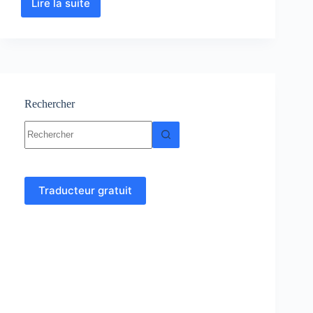
Lire la suite
Floristique
:
Cours,
Résumés,
Examens
et
TP
Rechercher
Aucun
résultat
Traducteur gratuit