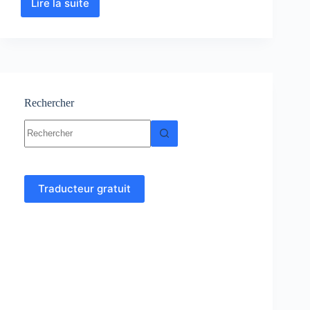
Lire la suite
Biochimie
:
Cours
–
TP
–
Exercices
corrigés
Rechercher
Aucun
résultat
Traducteur gratuit