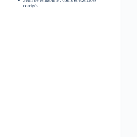
Seuil de rentabilité : cours et exercices
corrigés