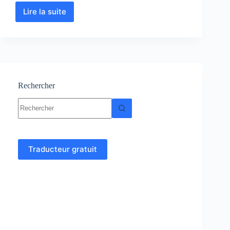
Lire la suite
Génétique
:
Cours
–
Résumé
–
TD
et
Rechercher
Examens
Aucun
corrigés
résultat
Traducteur gratuit