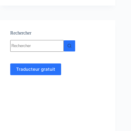
:
Cours
–
Résumés
–
Exercices
Rechercher
et
Aucun
Examens
résultat
Traducteur gratuit