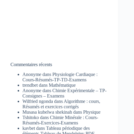
Commentaires récents
Anonyme
dans
Physiologie Cardiaque :
Cours-Résumés-TP-TD-Examens
trendbet
dans
Mathématique
Anonyme
dans
Chimie Expérimentale – TP-
Consignes – Examens
Wilfried ngonda
dans
Algorithme : cours,
Résumés et exercices corrigés
Musasa kubelwa shekinah
dans
Physique
Tshitoko
dans
Chimie Minérale : Cours-
Résumés-Exercices-Examens
kavbet
dans
Tableau périodique des
éléments-Tableau de Mendeleïev PDF