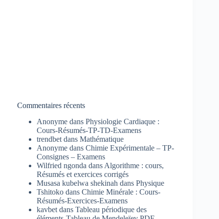
Commentaires récents
Anonyme
dans
Physiologie Cardiaque :
Cours-Résumés-TP-TD-Examens
trendbet
dans
Mathématique
Anonyme
dans
Chimie Expérimentale – TP-
Consignes – Examens
Wilfried ngonda
dans
Algorithme : cours,
Résumés et exercices corrigés
Musasa kubelwa shekinah
dans
Physique
Tshitoko
dans
Chimie Minérale : Cours-
Résumés-Exercices-Examens
kavbet
dans
Tableau périodique des
éléments-Tableau de Mendeleïev PDF