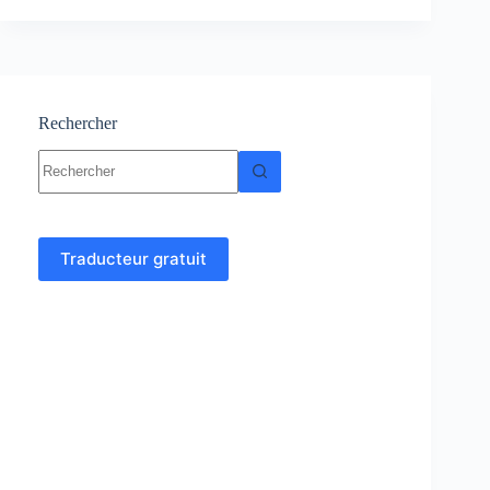
myocarde-
symptômes,
Causes-
traitement
Rechercher
Aucun
résultat
Traducteur gratuit