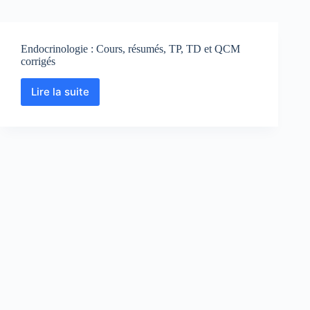
Endocrinologie : Cours, résumés, TP, TD et QCM
corrigés
Lire la suite
Endocrinologie
:
Cours,
résumés,
TP,
TD
et
QCM
corrigés